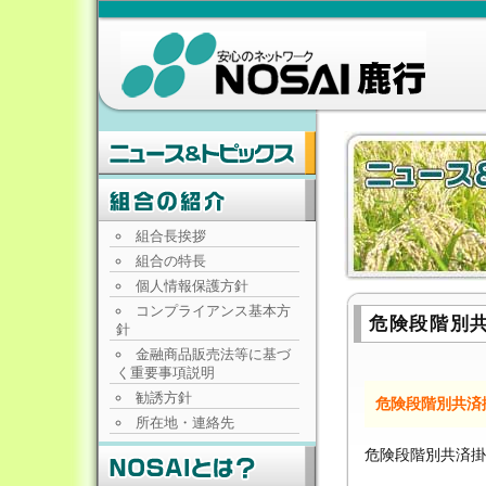
組合長挨拶
組合の特長
個人情報保護方針
コンプライアンス基本方
危険段階別
針
金融商品販売法等に基づ
く重要事項説明
勧誘方針
危険段階別共済
所在地・連絡先
危険段階別共済掛