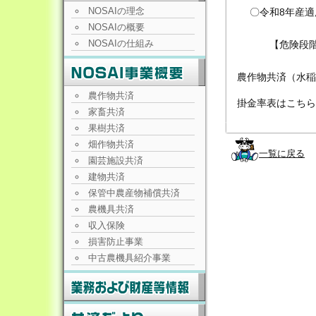
NOSAIの理念
〇令和8年産適
NOSAIの概要
NOSAIの仕組み
【危険段階別
農作物共済（水稲
農作物共済
掛金率表はこちら
家畜共済
果樹共済
畑作物共済
一覧に戻る
園芸施設共済
建物共済
保管中農産物補償共済
農機具共済
収入保険
損害防止事業
中古農機具紹介事業